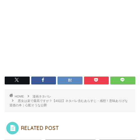
HOME
漫画ネタバレ
悪女は楽で最高ですが？【40話】ネタバレ含むあらすじ・感想！意味ありげな
道徳の本｜心配そうな公爵
RELATED POST