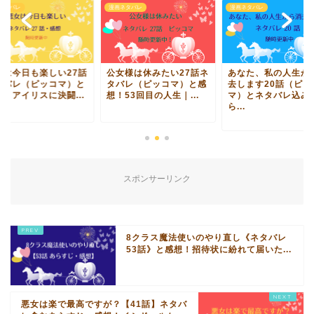
ネタバレ
漫画ネタバレ
漫画ネタバレ
女は今日も楽しい27話
公女様は休みたい27話ネ
あなた、私の人生か
タバレ（ピッコマ）と
タバレ（ピッコマ）と感
去します20話（ピッ
想！アイリスに決闘...
想！53回目の人生｜...
マ）とネタバレ込み
ら...
スポンサーリンク
8クラス魔法使いのやり直し《ネタバレ
53話》と感想！招待状に紛れて届いた...
悪女は楽で最高ですが？【41話】ネタバ