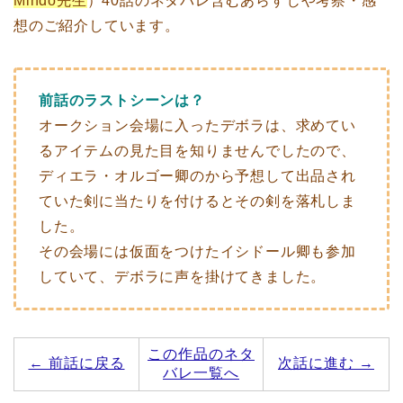
Mindo先生
）40話のネタバレ含むあらすじや考察・感
想のご紹介しています。
前話のラストシーンは？
オークション会場に入ったデボラは、求めてい
るアイテムの見た目を知りませんでしたので、
ディエラ・オルゴー卿のから予想して出品され
ていた剣に当たりを付けるとその剣を落札しま
した。
その会場には仮面をつけたイシドール卿も参加
していて、デボラに声を掛けてきました。
この作品のネタ
← 前話に戻る
次話に進む →
バレ一覧へ