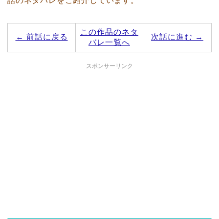
話のネタバレをご紹介しています。
この作品のネタ
← 前話に戻る
次話に進む →
バレ一覧へ
スポンサーリンク