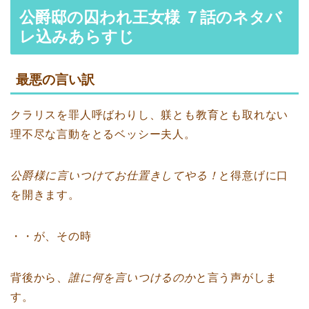
公爵邸の囚われ王女様 ７話のネタバ
レ込みあらすじ
最悪の言い訳
クラリスを罪人呼ばわりし、躾とも教育とも取れない
理不尽な言動をとるベッシー夫人。
公爵様に言いつけてお仕置きしてやる！
と得意げに口
を開きます。
・・が、その時
背後から、
誰に何を言いつけるのか
と言う声がしま
す。