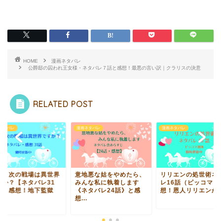
HOME
漫画ネタバレ
公爵邸の囚われ王女様・ネタバレ７話と感想！最悪の言い訳｜クラリスの決意
RELATED POST
ネタバレ
漫画ネタバレ
漫画ネタバレ
尉！次の戦場は異世界
意地悪な姑をやめたら、
リリエンの処世術ネ
すか？【ネタバレ31
みんな私に執着します
レ16話（ピッコマ）
】と感想！地下監獄
《ネタバレ24話》と感
想！恩人リリエンから.
.
想...