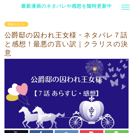
最新漫画のネタバレや感想を随時更新中
漫画ネタバレ
公爵邸の囚われ王女様・ネタバレ７話
と感想！最悪の言い訳｜クラリスの決
意