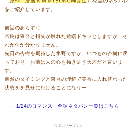
（
原作、漫画 KIM MYEONGMI先生
）32話のネタバレ
をご紹介しています。
前話のあらすじ
杏樹は東吾と指先が触れた途端ドキッとしますが、そ
れが何か分かりません。
先日の杏樹を期待した氷野ですが、いつもの杏樹に戻
っており、お前は人の心を掻き乱す天才だと言いま
す。
偶然のタイミングと東吾の理解で美香に入れ替わった
状態をを見せに行けることになりー
→→
1/24のロマンス・全話ネタバレ一覧はこちら
スポンサーリンク