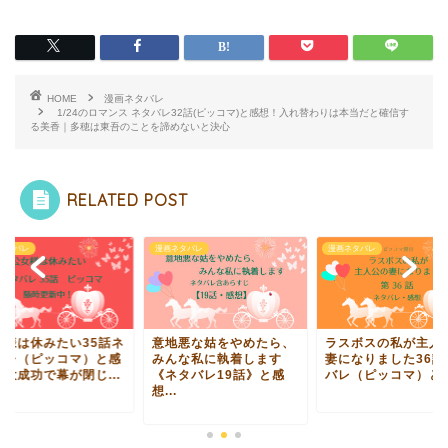
HOME
漫画ネタバレ
1/24のロマンス ネタバレ32話(ピッコマ)と感想！入れ替わりは本当だと確信す
る美香｜多穂は東吾のことを諦めないと決心
RELATED POST
ネタバレ
漫画ネタバレ
漫画ネタバレ
女様は休みたい35話ネ
意地悪な姑をやめたら、
ラスボスの私が主人
バレ（ピッコマ）と感
みんな私に執着します
妻になりました36話
！大成功で幕が閉じ...
《ネタバレ19話》と感
バレ（ピッコマ）と感.
想...