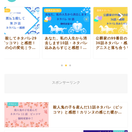
ネタバレ
漫画ネタバレ
漫画ネタバレ
女を殺してネタバレ29
あなた、私の人生から消
公爵家の99番目の花
（ピッコマ）と感想！
去します10話・ネタバレ
36話ネタバレ・感想
リスの心の変化｜ラ...
込みあらすじと感想！...
グニスと落ち合うリリ.
スポンサーリンク
殺人鬼の子を産んだ11話ネタバレ（ピッ
コマ）と感想！カリンヌの感じた暖か...