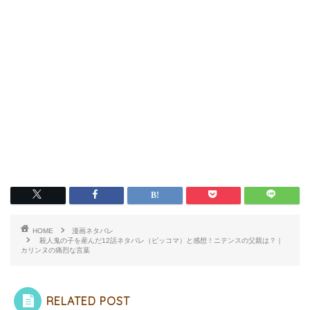
HOME
漫画ネタバレ
殺人鬼の子を産んだ12話ネタバレ（ピッコマ）と感想！ニテンスの父親は？｜
カリンヌの痛烈な言葉
RELATED POST