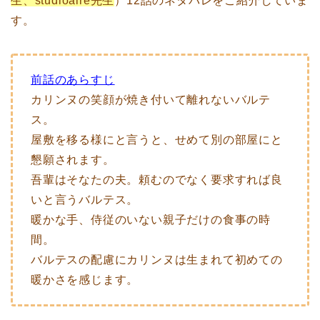
生、studioaire先生
）12話のネタバレをご紹介していま
す。
前話のあらすじ
カリンヌの笑顔が焼き付いて離れないバルテ
ス。
屋敷を移る様にと言うと、せめて別の部屋にと
懇願されます。
吾輩はそなたの夫。頼むのでなく要求すれば良
いと言うバルテス。
暖かな手、侍従のいない親子だけの食事の時
間。
バルテスの配慮にカリンヌは生まれて初めての
暖かさを感じます。