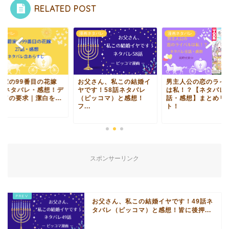
RELATED POST
ネタバレ
漫画ネタバレ
漫画ネタバレ
爵家の99番目の花嫁
お父さん、私この結婚イ
男主人公の恋のライ
7話ネタバレ・感想！デ
ヤです！58話ネタバレ
は私！？【ネタバレ
ードの要求｜潔白を...
（ピッコマ）と感想！
話・感想】まとめリ
フ...
ト！
スポンサーリンク
お父さん、私この結婚イヤです！49話ネ
タバレ（ピッコマ）と感想！皆に後押...