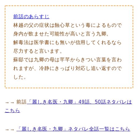
前話のあらすじ
林越の父の症状は蝕心草という毒によるもので
身内が飲ませた可能性が高いと言う九卿。
解毒法は医学書にも無いが信用してくれるなら
尽力すると言います。
蘇邸では九卿の母は芊芊からきつい言葉を言わ
れますが、冷静にきっぱり対応し追い返すので
した。
→→ 前話
「麗しき名医・九卿」49話、50話ネタバレは
こちら
→→
「麗しき名医・九卿」ネタバレ全話一覧はこちら