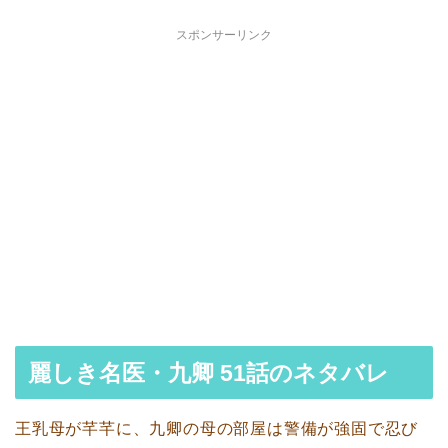
スポンサーリンク
麗しき名医・九卿 51話のネタバレ
王乳母が芊芊に、九卿の母の部屋は警備が強固で忍び