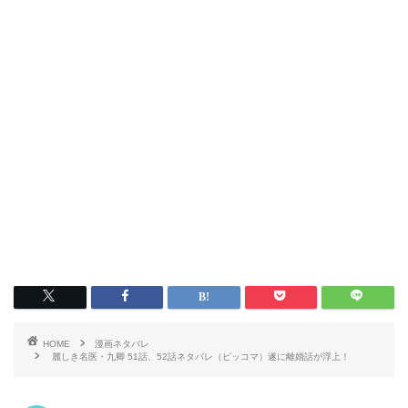
HOME
漫画ネタバレ
麗しき名医・九卿 51話、52話ネタバレ（ピッコマ）遂に離婚話が浮上！