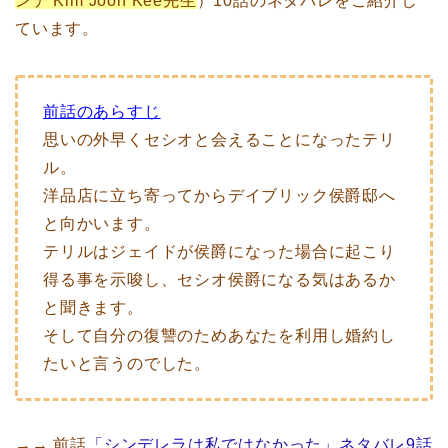
ンテ Kim Joon Kee先生
）10話のネタバレをご紹介し
ています。
前話のあらすじ
思いの外早くセシオと会えることになったテリ
ル。
洋品店に立ち寄ってからデイブリック侯爵邸へ
と向かいます。
テリルはジェイドが侯爵になった場合に起こり
得る事を示唆し、セシオ侯爵になる気はあるか
と聞きます。
そして自分の復讐のためあなたを利用し婚約し
たいと言うのでした。
→→ 前話
「シンデレラは私ではなかった」ネタバレ9話