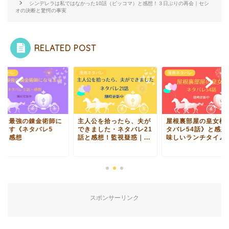
シンデレラは私ではなかった10話（ピッコマ）と感想！３日ぶりの再会｜セシ
オの決断と驚愕の事実
RELATED POST
ネタバレ
漫画ネタバレ
漫画ネタバレ
女、最強の錬金術師に
主人公を拾ったら、夫が
屋根裏部屋の皇女様
ります《ネタバレ5
できました・ネタバレ21
タバレ54話》と感想
》と感想
話と感想！監視疑惑｜...
味しいランチタイム｜.
スポンサーリンク