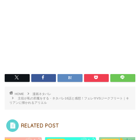
HOME
漫画ネタバレ
主役が私の邪魔をする・ネタバレ16話と感想！フェレサVSジークフリート｜キ
リアンに懐かれるアリエル
RELATED POST