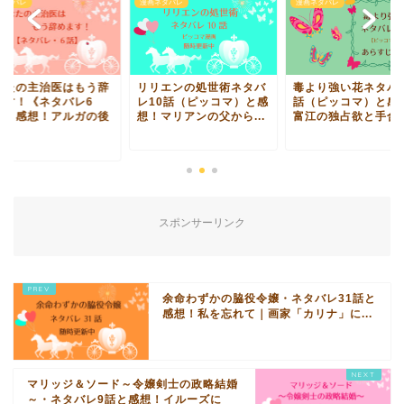
ネタバレ
漫画ネタバレ
漫画ネタバレ
なたの主治医はもう辞
リリエンの処世術ネタバ
毒より強い花ネタバレ
ます！《ネタバレ6
レ10話（ピッコマ）と感
話（ピッコマ）と感
》と感想！アルガの後
想！マリアンの父から...
富江の独占欲と手合わ.
.
スポンサーリンク
余命わずかの脇役令嬢・ネタバレ31話と
感想！私を忘れて｜画家「カリナ」に...
マリッジ＆ソード～令嬢剣士の政略結婚
～・ネタバレ9話と感想！イルーズに