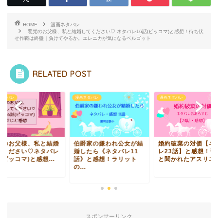
HOME
漫画ネタバレ
悪党のお父様、私と結婚してください♡ ネタバレ16話(ピッコマ)と感想！待ち伏
せ作戦は終盤｜負けてやるか。エレニカが気になるベルゴット
RELATED POST
ネタバレ
漫画ネタバレ
漫画ネタバレ
党のお父様、私と結婚
伯爵家の嫌われ公女が結
婚約破棄の対価【ネ
てください♡ネタバレ
婚したら《ネタバレ11
レ23話】と感想！警
(ピッコマ)と感想...
話》と感想！ラリット
と聞かれたアスリエル.
の...
スポンサーリンク