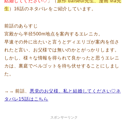
結婚してください♡
」（
原作 dalseul先生、漫画 via先
生
）16話のネタバレをご紹介しています。
前話のあらすじ
宮殿から半径500m地点を案内するエレニカ。
早速その外に出たいと言うとディエリゴが案内を任さ
れたと言い、お父様では無いのかとがっかりします。
しかし、様々な情報を得られて良かったと思うエレニ
カは、裏庭でベルゴットを待ち伏せすることにしまし
た。
→→ 前話、
悪党のお父様、私と結婚してください♡ネ
タバレ15話はこちら
スポンサーリンク