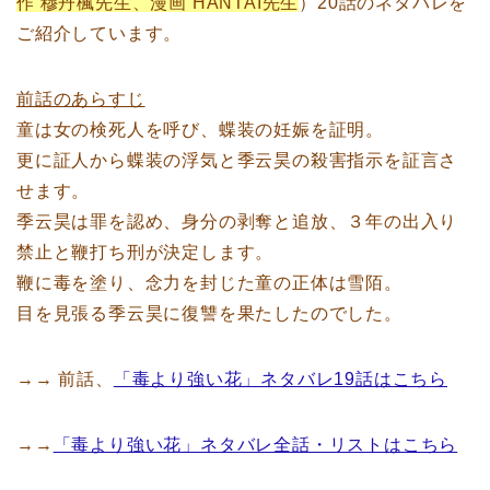
作 穆丹楓先生、漫画 HANTAI先生
）20話のネタバレを
ご紹介しています。
前話のあらすじ
童は女の検死人を呼び、蝶装の妊娠を証明。
更に証人から蝶装の浮気と季云昊の殺害指示を証言さ
せます。
季云昊は罪を認め、身分の剥奪と追放、３年の出入り
禁止と鞭打ち刑が決定します。
鞭に毒を塗り、念力を封じた童の正体は雪陌。
目を見張る季云昊に復讐を果たしたのでした。
→→ 前話、
「毒より強い花」ネタバレ19話はこちら
→→
「毒より強い花」ネタバレ全話・リストはこちら