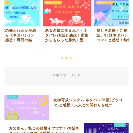
ネタバレ
漫画ネタバレ
漫画ネタバレ
爵家の嫌われ公女が結
悪女の娘に生まれた・ネ
麗しき名医・九卿 9
したら《ネタバレ25
タバレ26話と感想！家族
話、98話ネタバレ（
》と感想！尋問の結
からもらった勇気｜聖...
コマ）と感想！無軒に.
.
スポンサーリンク
女神育成システム ネタバレ76話(ピッコ
マ)と感想！夫人との関わりを絶つ...
お父さん、私この結婚イヤです！20話ネ