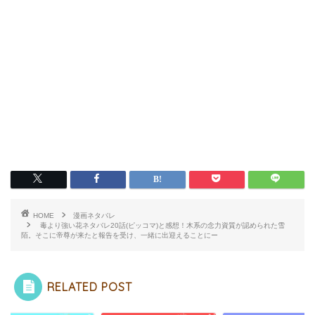
HOME
漫画ネタバレ
毒より強い花ネタバレ20話(ピッコマ)と感想！木系の念力資質が認められた雪
陌。そこに帝尊が来たと報告を受け、一緒に出迎えることにー
RELATED POST