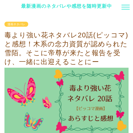
最新漫画のネタバレや感想を随時更新中
漫画ネタバレ
毒より強い花ネタバレ20話(ピッコマ)
と感想！木系の念力資質が認められた
雪陌。そこに帝尊が来たと報告を受
け、一緒に出迎えることにー