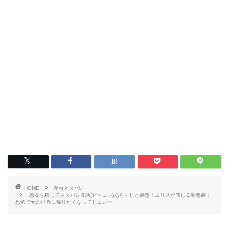
HOME
漫画ネタバレ
悪女を殺してネタバレ８話(ピッコマ)あらすじと感想！エリスが感じる罪悪感｜
恐怖で元の世界に帰りたくなってしまいー