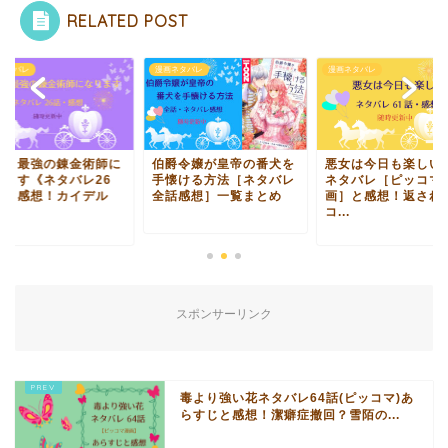
RELATED POST
ネタバレ
漫画ネタバレ
漫画ネタバレ
女、最強の錬金術師に
伯爵令嬢が皇帝の番犬を
悪女は今日も楽しい6
ります《ネタバレ26
手懐ける方法［ネタバレ
ネタバレ［ピッコマ
》と感想！カイデル
全話感想］一覧まとめ
画］と感想！返され
.
コ...
スポンサーリンク
毒より強い花ネタバレ64話(ピッコマ)あ
らすじと感想！潔癖症撤回？雪陌の...