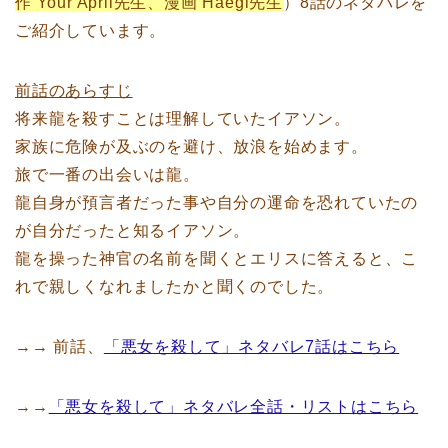
作 Your April先生、漫画 Haegi先生
）8話のネタバレを
ご紹介しています。
前話のあらすじ
将来龍を殺すことは理解していたイアソン。
家族に危険が及ぶのを避け、放浪を始めます。
旅で一番の出会いは龍。
龍自身が預言者だった事や自分の運命を恐れていたの
が自分だったと知るイアソン。
龍を操った神官の名前を聞くとエリスに答えると、こ
れで親しくなれましたかと聞くのでした。
→→ 前話、
「悪女を殺して」ネタバレ7話はこちら
→→
「悪女を殺して」ネタバレ全話・リストはこちら