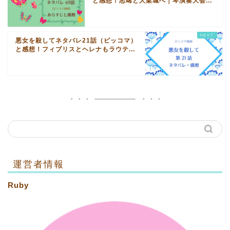
と感想！志晞と大梁城へ｜琴演奏大会...
悪女を殺してネタバレ21話（ピッコマ）
と感想！フィブリスとヘレナもラウテ...
運営者情報
Ruby