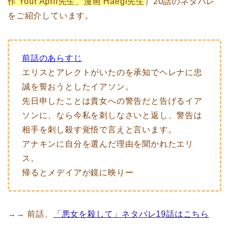
作 Your April先生、漫画 Haegi先生
）20話のネタバレ
をご紹介しています。
前話のあらすじ
エリスとアレクトがいたのを承知でヘレナに忠
誠を誓おうとしたイアソン。
先日申したことは貴女への警告だと告げるイア
ソンに、なら今私を刺しなさいと返し、警告は
相手を刺し殺す覚悟で言えと言います。
アナキンに自分を選んだ理由を聞かれたエリ
ス。
帰るとメデイアが鏡に映りー
→→ 前話、
「悪女を殺して」ネタバレ19話はこちら