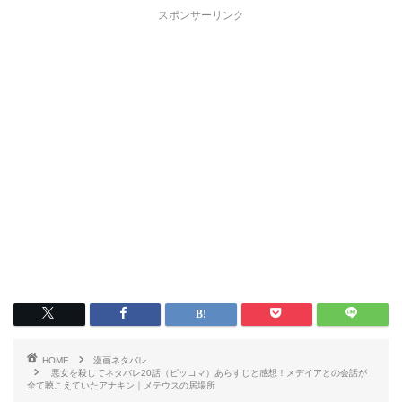
スポンサーリンク
HOME
漫画ネタバレ
悪女を殺してネタバレ20話（ピッコマ）あらすじと感想！メデイアとの会話が
全て聴こえていたアナキン｜メテウスの居場所