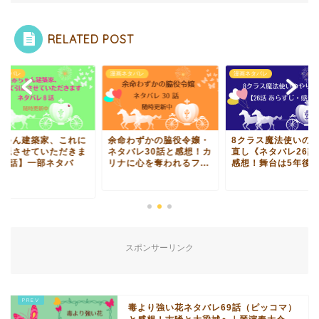
RELATED POST
ネタバレ
漫画ネタバレ
漫画ネタバレ
ちゃん建築家、これに
余命わずかの脇役令嬢・
8クラス魔法使いの
引退させていただきま
ネタバレ30話と感想！カ
直し《ネタバレ26話
【8話】一部ネタバ
リナに心を奪われるフ...
感想！舞台は5年後へ.
.
スポンサーリンク
毒より強い花ネタバレ69話（ピッコマ）