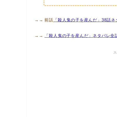
→→ 前話
「殺人鬼の子を産んだ」38話ネ
→→
「殺人鬼の子を産んだ」ネタバレ全
ス