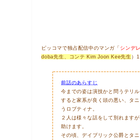
ピッコマで独占配信中のマンガ「
シンデ
doba先生、コンテ Kim Joon Kee先生
）
前話のあらすじ
今までの姿は演技かと問うテリル
すると家系が良く頭の悪い、タニ
うロブティナ。
２人は様々な話をして別れますが
助けます。
その頃、デイブリック公爵とタニ