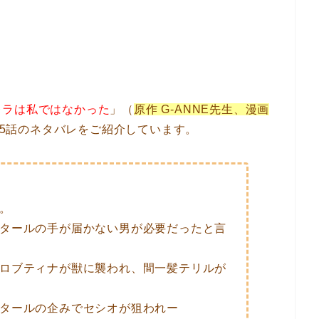
レラは私ではなかった
」（
原作 G-ANNE先生、漫画
15話のネタバレをご紹介しています。
。
タールの手が届かない男が必要だったと言
ロブティナが獣に襲われ、間一髪テリルが
タールの企みでセシオが狙われー