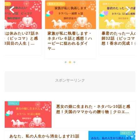
ネタバレ
漫画ネタバレ
漫画ネタバレ
女様は休みたい27話ネ
家族が私に執着します・
暴君のたった一人の
バレ（ピッコマ）と感
ネタバレ６話と感想！ハ
師32話（ピッコマ）
53回目の人生｜...
ーピーに狙われるダイ
想！香水の完成！シャ.
ヤ...
スポンサーリンク
悪女の娘に生まれた・ネタバレ10話と感
想！天国のママからの贈り物｜クロエ...
あなた、私の人生から消去します21話