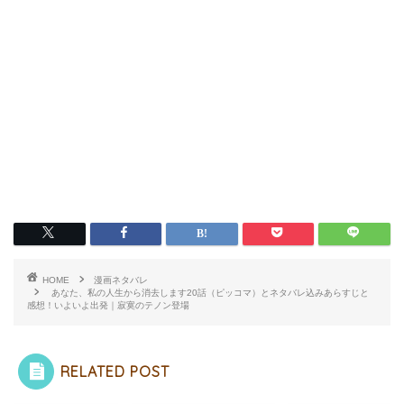
HOME
漫画ネタバレ
あなた、私の人生から消去します20話（ピッコマ）とネタバレ込みあらすじと
感想！いよいよ出発｜寂寞のテノン登場
RELATED POST