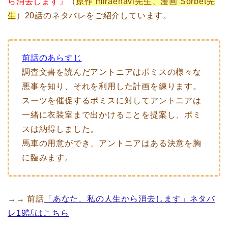
ら消去します」
（
原作 miraenavi先生、漫画 Sorbet先
生
）20話のネタバレをご紹介しています。
前話のあらすじ
調査文書を読んだアントニアはポミスの様々な
悪事を知り、それを利用した計画を練ります。
スーツを催促するポミスに対してアントニアは
一緒に衣装室まで出かけることを提案し、ポミ
スは納得しました。
馬車の用意ができ、アントニアはある決意を胸
に臨みます。
→→ 前話
「あなた、私の人生から消去します」ネタバ
レ19話はこちら