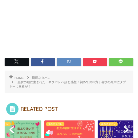
HOME
漫画ネタバレ
悪女の娘に生まれた・ネタバレ22話と感想！初めての味方｜喜びの最中にダプ
ネーに異変が！
RELATED POST
ネタバレ
漫画ネタバレ
漫画ネタバレ