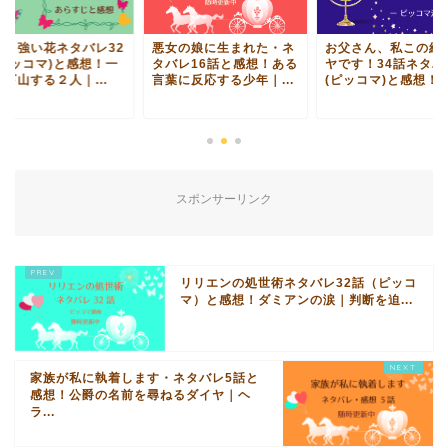
より強い花ネタバレ32
悪女の娘に生まれた・ネ
お父さん、私この結
(ピッコマ)と感想！一
タバレ16話と感想！ある
ヤです！34話ネタバ
下山する２人｜...
言葉に反応する少年｜...
(ピッコマ)と感想！護.
スポンサーリンク
リリエンの処世術ネタバレ32話（ピッコ
マ）と感想！ダミアンの涙｜判断を迫...
家族が私に執着します・ネタバレ5話と
感想！公爵の名前を尋ねるダイヤ｜ヘ
ラ...