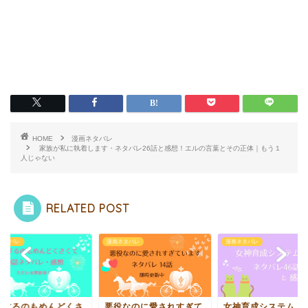
HOME
漫画ネタバレ
家族が私に執着します・ネタバレ26話と感想！エルの言葉とその正体｜もう１
人じゃない
RELATED POST
ネタバレ
漫画ネタバレ
漫画ネタバレ
役するのもめんどくさ
悪役なのに愛されすぎて
女神育成システム ネ