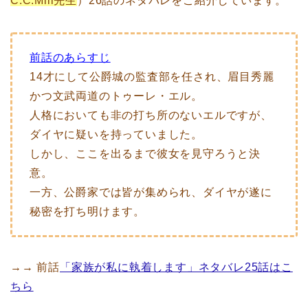
C.C.Mill先生
）26話のネタバレをご紹介しています。
前話のあらすじ
14才にして公爵城の監査部を任され、眉目秀麗
かつ文武両道のトゥーレ・エル。
人格においても非の打ち所のないエルですが、
ダイヤに疑いを持っていました。
しかし、ここを出るまで彼女を見守ろうと決
意。
一方、公爵家では皆が集められ、ダイヤが遂に
秘密を打ち明けます。
→→ 前話
「家族が私に執着します」ネタバレ25話はこ
ちら