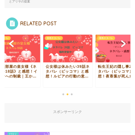
とアリサの提案
RELATED POST
ネタバレ
漫画ネタバレ
漫画ネタバレ
根裏部屋の皇女様《ネ
公女様は休みたい39話ネ
転生王妃の隠し事22
バレ18話》と感想！イ
タバレ（ピッコマ）と感
タバレ（ピッコマ）
ーナへの制裁｜王か...
想！ルビアの行動の意...
想！夜香葉が死んだ
スポンサーリンク