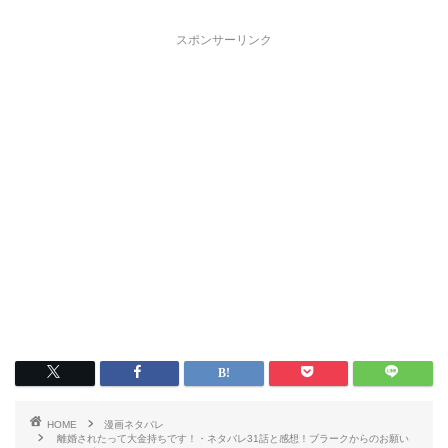
スポンサーリンク
HOME
漫画ネタバレ
離婚されたって大金持ちです！・ネタバレ31話と感想！ブラークからのお願い