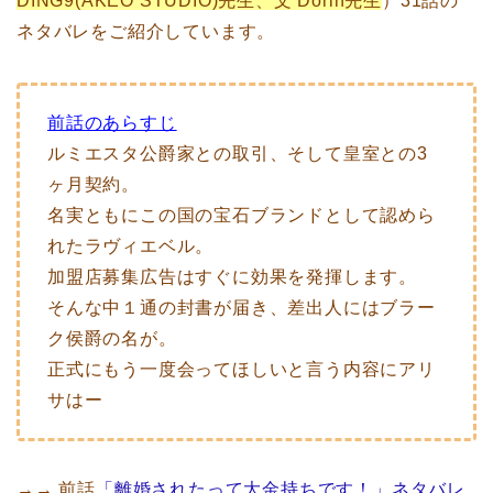
DING9(AKEO STUDIO)先生、文 Dorin先生
）31話の
ネタバレをご紹介しています。
前話のあらすじ
ルミエスタ公爵家との取引、そして皇室との3
ヶ月契約。
名実ともにこの国の宝石ブランドとして認めら
れたラヴィエベル。
加盟店募集広告はすぐに効果を発揮します。
そんな中１通の封書が届き、差出人にはブラー
ク侯爵の名が。
正式にもう一度会ってほしいと言う内容にアリ
サはー
→→ 前話
「離婚されたって大金持ちです！」ネタバレ