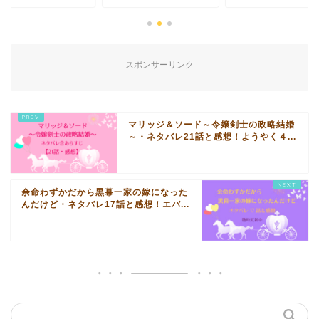
スポンサーリンク
マリッジ＆ソード～令嬢剣士の政略結婚
～・ネタバレ21話と感想！ようやく４...
余命わずかだから黒幕一家の嫁になった
んだけど・ネタバレ17話と感想！エバ...