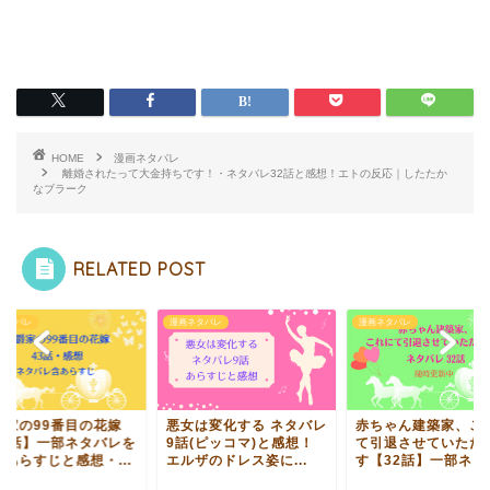
HOME
漫画ネタバレ
離婚されたって大金持ちです！・ネタバレ32話と感想！エトの反応｜したたか
なブラーク
RELATED POST
ネタバレ
漫画ネタバレ
漫画ネタバレ
爵家の99番目の花嫁
悪女は変化する ネタバレ
赤ちゃん建築家、こ
43話】一部ネタバレを
9話(ピッコマ)と感想！
て引退させていただ
むあらすじと感想・...
エルザのドレス姿に...
す【32話】一部ネタバ