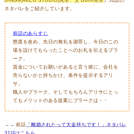
DING9(AKEO STUDIO)先生、文 Dorin先生
）32話の
ネタバレをご紹介しています。
前話のあらすじ
態度を改め、先日の無礼を謝罪し、今日のこの
場を設けてもらったことへのお礼を伝えるブラ
ーク。
賃金についてお願いがあると言う彼に、会社を
売らないかと持ちかけ、条件を提示するアリ
サ。
職人やブラーク、そしてもちろんアリサにとっ
てもメリットのある提案にブラークは・・
→→ 前話
「離婚されたって大金持ちです！」ネタバレ
31話はこちら