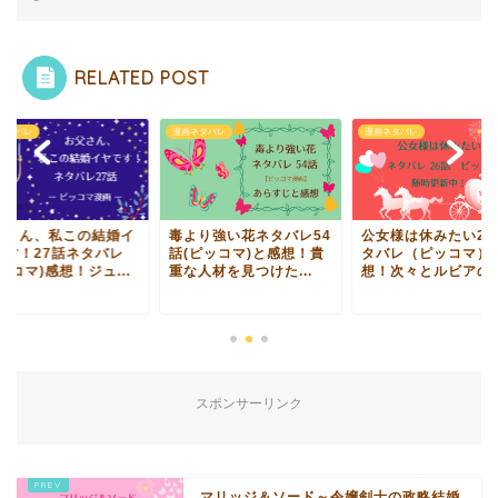
RELATED POST
ネタバレ
漫画ネタバレ
漫画ネタバレ
父さん、私この結婚イ
毒より強い花ネタバレ54
公女様は休みたい26
です！27話ネタバレ
話(ピッコマ)と感想！貴
タバレ（ピッコマ）
ッコマ)感想！ジュ...
重な人材を見つけた...
想！次々とルビアの元.
スポンサーリンク
マリッジ＆ソード～令嬢剣士の政略結婚