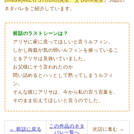
DING9(AKEO STUDIO)先生、文 Dorin先生
）50話の
ネタバレをご紹介しています。
前話のラストシーンは？
アリサに家に戻ってほしいと言うルフィン。
しかし両親が気の弱いルフィンを操っているこ
とをアリサは見抜いていました。
お父様にそう言われたのか
問い詰めるとハッとして黙ってしまうルフィ
ン。
そんな彼にアリサは、今から私の言う言葉を、
そのまま伝えてほしいと言うのでした。
この作品のネタ
← 前話に戻る
次話に進む →
バレ一覧へ