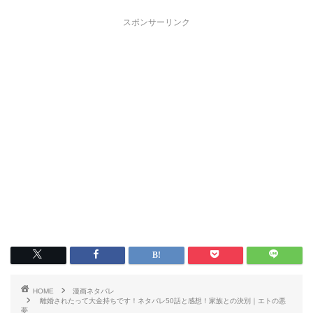
スポンサーリンク
HOME
漫画ネタバレ
離婚されたって大金持ちです！ネタバレ50話と感想！家族との決別｜エトの悪
夢