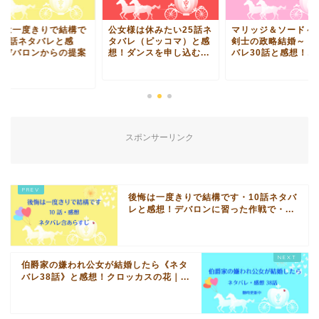
悔は一度きりで結構で
公女様は休みたい25話ネ
マリッジ＆ソード～
・8話ネタバレと感
タバレ（ピッコマ）と感
剣士の政略結婚～・
！デバロンからの提案
想！ダンスを申し込む...
バレ30話と感想！エル
.
スポンサーリンク
後悔は一度きりで結構です・10話ネタバ
レと感想！デバロンに習った作戦で・...
伯爵家の嫌われ公女が結婚したら《ネタ
バレ38話》と感想！クロッカスの花｜...