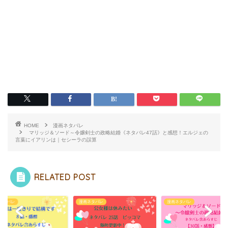
HOME
漫画ネタバレ
マリッジ＆ソード～令嬢剣士の政略結婚《ネタバレ47話》と感想！エルジェの
言葉にイアリンは｜セシーラの誤算
RELATED POST
ネタバレ
漫画ネタバレ
漫画ネタバレ