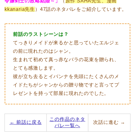
令嬢剣士の政略結婚～」
（
原作 SAHA先生、漫画
kkanaria先生
）47話のネタバレをご紹介しています。
前話のラストシーンは？
てっきりメイドが来るかと思っていたエルジェ
の前に現れたのはシャン。
生まれて初めて真っ赤なバラの花束を贈られ、
とても感激します。
彼が立ち去るとイバンナを先頭にたくさんのメ
イドたちがシャンからの贈り物ですと言ってプ
レゼントを持って部屋に現れたのでした。
この作品のネタ
← 前話に戻る
次話に進む →
バレ一覧へ