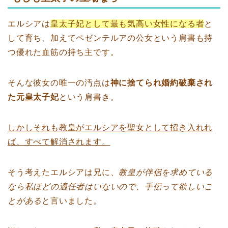
エルシアは
皇太子妃として最も気高い女性になる者
と
して育ち、加えてペゼンテルアの公女という肩書も持
つ優れた血筋の持ち主です。
そんな彼女の唯一の汚点は
神に捨てられ婚約破棄され
た元皇太子妃
という肩書き。
しかしそれも教皇がエルシアを聖女として招き入れれ
ば、すべて解消されます。
そう考えたエルシアは兄に、
教皇が伴侶を求めている
なら私ほどの適任者はいないので、手伝って欲しいこ
とがある
と言いました。