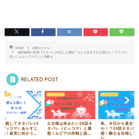
HOME
漫画ネタバレ
婚約破棄の対価【ネタバレ26話】と感想！もしも皇太子の立場なら｜リアスの
誘いにエルシアの下した決断は
RELATED POST
ネタバレ
漫画ネタバレ
漫画ネタバレ
女を殺してネタバレ14
公女様は休みたい28話ネ
私、今日から皇女で
（ピッコマ）あらすじ
タバレ（ピッコマ）と感
か！？24話ネタバレ
感想！皇宮に向かう...
想！ルビアの作戦と誤...
想！騎士を目指して
た...