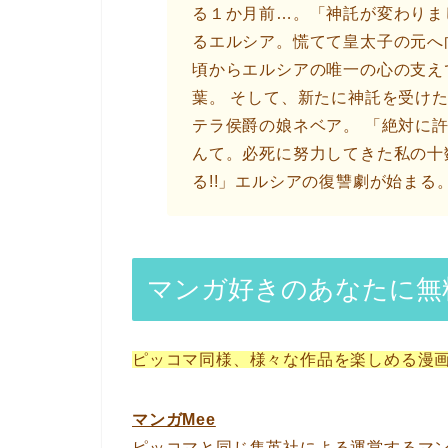
る１か月前…。「神託が変わりま
るエルシア。慌てて皇太子の元へ
頃からエルシアの唯一の心の支え
葉。 そして、新たに神託を受け
テラ侯爵の娘ネベア。 「絶対に
んて。必死に努力してきた私の十
る!!」エルシアの復讐劇が始まる
マンガ好きのあなたに無
ピッコマ同様、様々な作品を楽しめる漫
マンガMee
ピッコマと同じ集英社による運営するマ