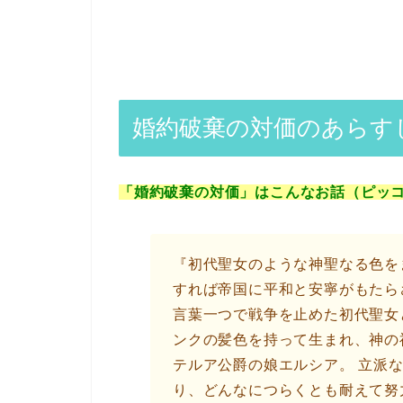
婚約破棄の対価のあらす
「婚約破棄の対価」はこんなお話（ピッ
『初代聖女のような神聖なる色を
すれば帝国に平和と安寧がもたら
言葉一つで戦争を止めた初代聖女
ンクの髪色を持って生まれ、神の
テルア公爵の娘エルシア。 立派
り、どんなにつらくとも耐えて努