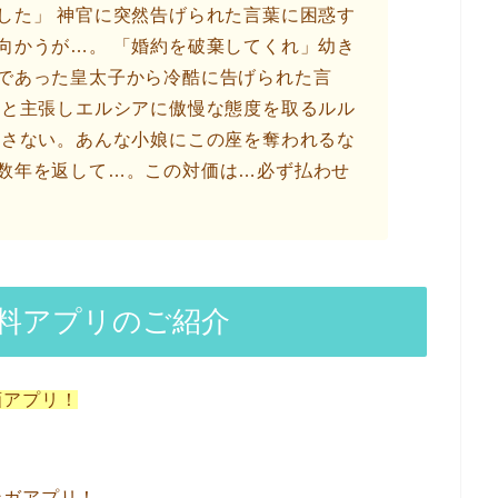
した」 神官に突然告げられた言葉に困惑す
向かうが…。 「婚約を破棄してくれ」幼き
であった皇太子から冷酷に告げられた言
たと主張しエルシアに傲慢な態度を取るルル
許さない。あんな小娘にこの座を奪われるな
数年を返して…。この対価は…必ず払わせ
。
料アプリのご紹介
画アプリ！
ンガアプリ！