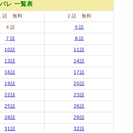
バレ 一覧表
１話 無料
２話 無料
４話
５話
７話
８話
10話
11話
13話
14話
16話
17話
19話
20話
22話
23話
25話
26話
28話
29話
31話
32話