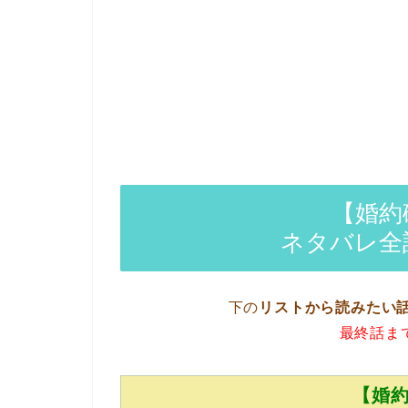
【婚約
ネタバレ全
下の
リストから読みたい
最終話ま
【婚