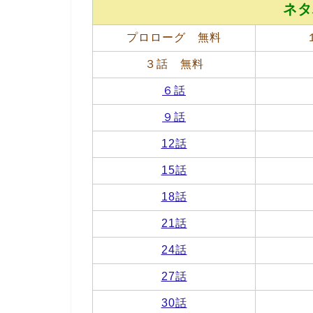
ネタ
プロローグ 無料
３話 無料
６話
９話
12話
15話
18話
21話
24話
27話
30話