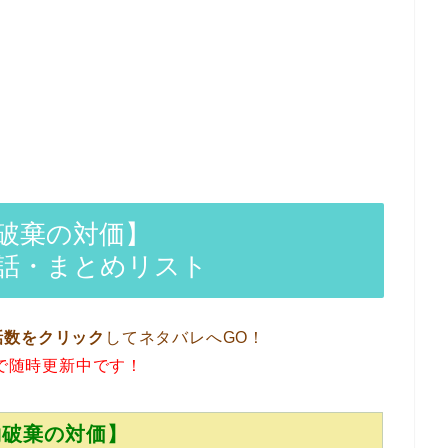
破棄の対価】
話・まとめリスト
話数をクリック
してネタバレへGO！
で随時更新中です！
約破棄の対価】