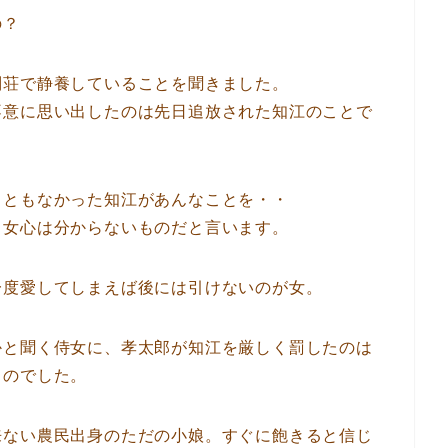
の？
別荘で静養していることを聞きました。
不意に思い出したのは先日追放された知江のことで
こともなかった知江があんなことを・・
、女心は分からないものだと言います。
一度愛してしまえば後には引けないのが女。
かと聞く侍女に、孝太郎が知江を厳しく罰したのは
うのでした。
来ない農民出身のただの小娘。すぐに飽きると信じ