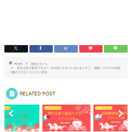
HOME
漫画ネタバレ
悪女は楽で最高ですが？【43話】ネタバレ含むあらすじ・感想！デボラの依頼
｜嘘のつけないビビエン皇女
RELATED POST
ネタバレ
漫画ネタバレ
漫画ネタバレ