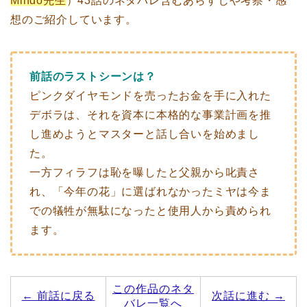
Mindo先生
）43話のネタバレ含むあらすじや考察・感
想のご紹介しています。
前話のラストシーンは？
ピンクダイヤモンドを売ったお金を手に入れた
デボラは、それを資本に本格的な事業計画を推
し進めようとマスターと話し合いを始めまし
た。
一方フィラフは恥を曝したと父親から叱責さ
れ、「今年の花」に選ばれなかったミヤは今ま
での犠牲が無駄になったと使用人から責められ
ます。
この作品のネタ
← 前話に戻る
次話に進む →
バレ一覧へ