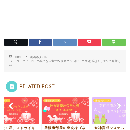
HOME
漫画ネタバレ
ダークヒーローの娘になる方法22話ネタバレ(ピッコマ)と感想！リオンに見覚え
が
RELATED POST
ネタバレ
漫画ネタバレ
漫画ネタバレ
なた！私、ストライキ
屋根裏部屋の皇女様《ネ
女神育成システム ネ