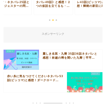
ます・ネタバレ25話と
タバレ49話》と感想！２
レ43話(ピッコマ)と
想！ジェスターの問...
つの仮説を立てるも・...
想！輝樹の家臣に助..
スポンサーリンク
麗しき名医・九卿 35話36話ネタバレと
感想！林越の噂を聞いた九卿｜芊芊...
赤い糸に気をつけてくださいネタバレ53
話(ピッコマ)と感想！ダークロード...