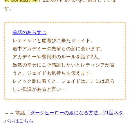
色 Gomdal先生
）22話のネタバレをご紹介していま
す。
前話のあらすじ
レティシアと船遊びに来たジェイド。
途中アカデミーの先輩らの船に会います。
アカデミーや貧民街のルールを話す2人。
当然の幸せにこそ感謝したいとレティシアが言
うと、ジェイドも気持ちを伝えます。
レノック島に着くと、ジェイドはここには恐ろ
しい伝説があると言いー
→→ 前話
「ダークヒーローの娘になる方法」21話ネタ
バレはこちら