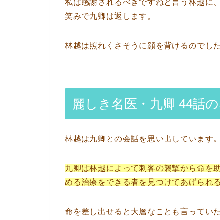
私は感謝されるべきですねと言う林越に
笑みで九卿は返します。
林越は照れくさそうに顔を背けるのでし
麗しき名医・九卿 44話
林越は九卿との会話を思い出しています
九卿は林越によって刺客の襲撃から命を
める治療をできる者を見つけてあげられ
命を差し出せると大層なことも言ってい