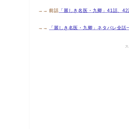
→→ 前話
「麗しき名医・九卿」41話、4
→→
「麗しき名医・九卿」ネタバレ全話
ス