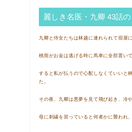
麗しき名医・九卿 43話
九卿と侍女たちは林越に連れられて宿屋
桃雨がお金は逃げる時に馬車に全部置い
すると私が払うので心配しなくていいと
た。
その夜、九卿は悪夢を見て飛び起き、冷
母に刺繍を習っていると何者かに襲われ