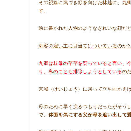
その視線に気づき顔を向けた林越に、九
す。
絵に書かれた人物のようなきれいな顔だ
刺客の雇い主に目当てはついているのか
九卿は叔母の芊芊を疑っていると言い、
り、私のことも排除しようとしている
の
京城（けいじょう）に戻って立ち向かえ
母のために早く戻るつもりだったがそう
で、
体面を気にする父が母を追い出して