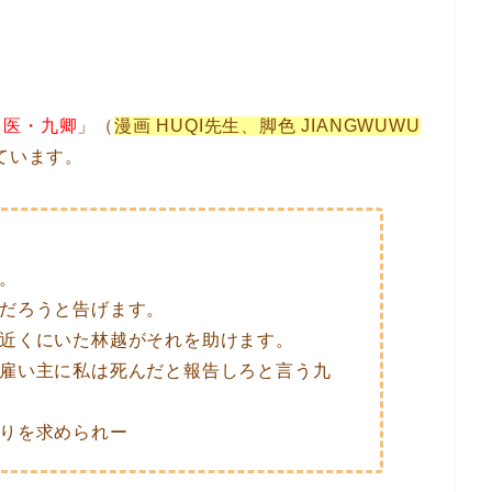
名医・九卿
」（
漫画 HUQI先生、脚色 JIANGWUWU
ています。
。
だろうと告げます。
近くにいた林越がそれを助けます。
雇い主に私は死んだと報告しろと言う九
りを求められー