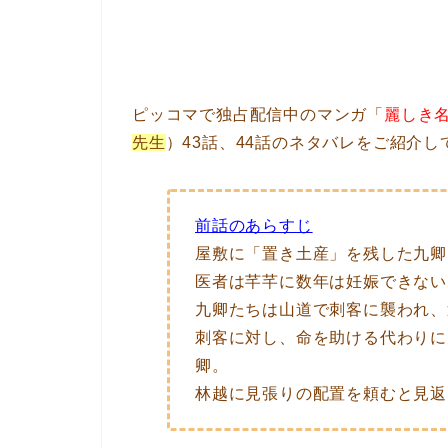
ピッコマで独占配信中のマンガ「
麗しき
先生
）43話、44話のネタバレをご紹介し
前話のあらすじ
屋敷に「置き土産」を残した九卿
医者は芊芊に数年は妊娠できない
九卿たちは山道で刺客に襲われ、
刺客に対し、命を助ける代わりに
卿。
林越に見張りの配置を頼むと見返