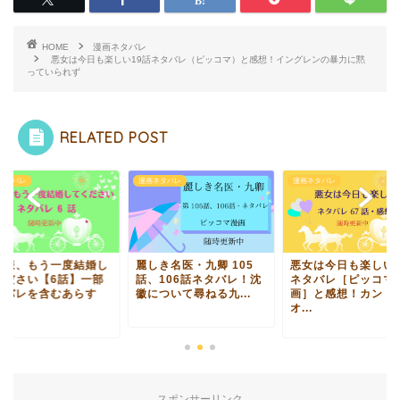
HOME
漫画ネタバレ
悪女は今日も楽しい19話ネタバレ（ピッコマ）と感想！イングレンの暴力に黙
っていられず
RELATED POST
ネタバレ
漫画ネタバレ
漫画ネタバレ
那様、もう一度結婚し
麗しき名医・九卿 105
悪女は今日も楽しい6
ください【6話】一部
話、106話ネタバレ！沈
ネタバレ［ピッコマ
タバレを含むあらす
徽について尋ねる九...
画］と感想！カンド
.
オ...
スポンサーリンク