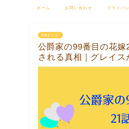
ホーム
お問い合わせ
プライバ
漫画ネタバレ
公爵家の99番目の花嫁
される真相｜グレイス