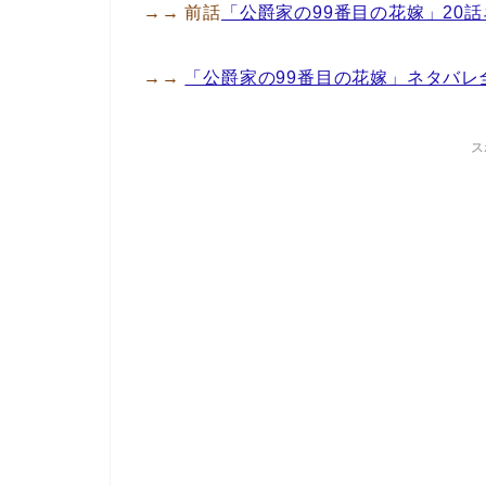
→→ 前話
「公爵家の99番目の花嫁」20
→→
「公爵家の99番目の花嫁」ネタバレ
ス