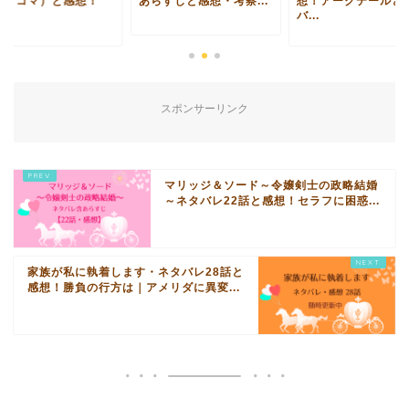
ピッコマ）と感想！
あらすじと感想・考察...
想！アークテールと
.
バ...
スポンサーリンク
マリッジ＆ソード～令嬢剣士の政略結婚
～ネタバレ22話と感想！セラフに困惑...
家族が私に執着します・ネタバレ28話と
感想！勝負の行方は｜アメリダに異変...