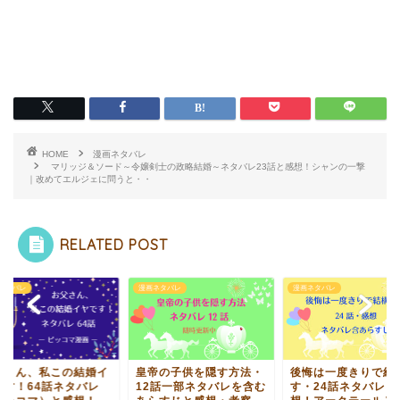
HOME
漫画ネタバレ
マリッジ＆ソード～令嬢剣士の政略結婚～ネタバレ23話と感想！シャンの一撃
｜改めてエルジェに問うと・・
RELATED POST
ネタバレ
漫画ネタバレ
漫画ネタバレ
父さん、私この結婚イ
皇帝の子供を隠す方法・
後悔は一度きりで結
です！64話ネタバレ
12話一部ネタバレを含む
す・24話ネタバレと