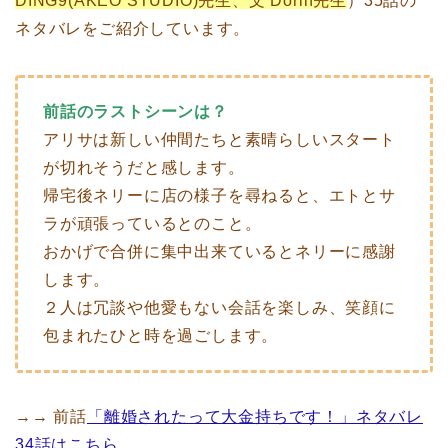
DING9(AKEO STUDIO)先生、文 Dorin先生
）35話の
ネタバレをご紹介しています。
前話のラストシーンは？
アリサは新しい仲間たちと素晴らしいスタート
が切れそうだと感します。
帰宅後ネリーに店の様子を尋ねると、エトとサ
ラが頑張っているとのこと。
おかげで合併に集中出来ているとネリーに感謝
します。
２人は冗談や他愛もない会話を楽しみ、笑顔に
包まれたひと時を過ごします。
→→ 前話
「離婚されたって大金持ちです！」ネタバレ
34話はこちら