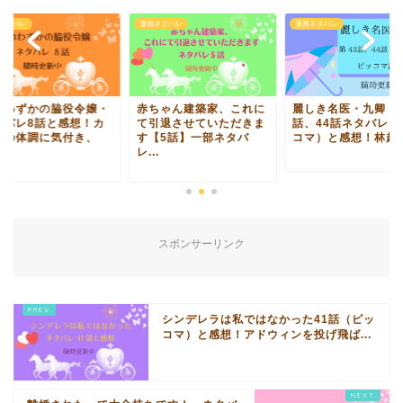
ネタバレ
漫画ネタバレ
漫画ネタバレ
命わずかの脇役令嬢・
赤ちゃん建築家、これに
麗しき名医・九卿 4
タバレ8話と感想！カ
て引退させていただきま
話、44話ネタバレ（
ナの体調に気付き、
す【5話】一部ネタバ
コマ）と感想！林越と.
.
レ...
スポンサーリンク
シンデレラは私ではなかった41話（ピッ
コマ）と感想！アドウィンを投げ飛ば...