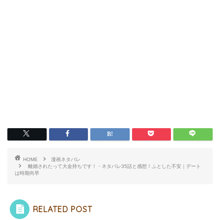
HOME
漫画ネタバレ
離婚されたって大金持ちです！・ネタバレ35話と感想！ふとした不安｜デート
は時期尚早
RELATED POST