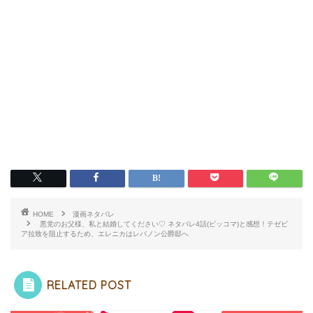
HOME
漫画ネタバレ
悪党のお父様、私と結婚してください♡ ネタバレ4話(ピッコマ)と感想！テゼビ
ア拉致を阻止するため、エレニカはレバノン公爵邸へ
RELATED POST