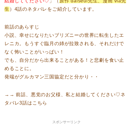
結婚してください♡
」（
原作 dalseul先生、漫画 via先
生
）4話のネタバレをご紹介しています。
前話のあらすじ
小説、幸せになりたいブリズニーの世界に転生したエ
レニカ。もうすぐ臨月の姉が拉致される、それだけで
なく怖いことがいっぱい！
でも、自分だから出来ることがある！と悲劇を食い止
めることに。
発端がグルカマン三国協定だと分かり・・
→→ 前話、悪党のお父様、私と結婚してください♡ネ
タバレ3話はこちら
スポンサーリンク