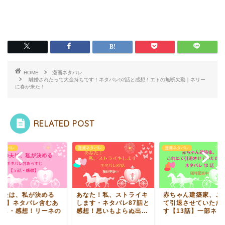
HOME
漫画ネタバレ
離婚されたって大金持ちです！ネタバレ52話と感想！エトの無断欠勤｜ネリー
に春が来た！
RELATED POST
ネタバレ
漫画ネタバレ
漫画ネタバレ
の夫は、私が決める
あなた！私、ストライキ
赤ちゃん建築家、こ
5話】ネタバレ含むあ
します・ネタバレ87話と
て引退させていただ
すじ・感想！リーネの
感想！思いもよらぬ出...
す【13話】一部ネタバ
.