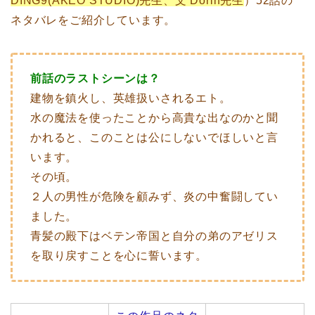
DING9(AKEO STUDIO)先生、文 Dorin先生
）52話の
ネタバレをご紹介しています。
前話のラストシーンは？
建物を鎮火し、英雄扱いされるエト。
水の魔法を使ったことから高貴な出なのかと聞
かれると、このことは公にしないでほしいと言
います。
その頃。
２人の男性が危険を顧みず、炎の中奮闘してい
ました。
青髪の殿下はベテン帝国と自分の弟のアゼリス
を取り戻すことを心に誓います。