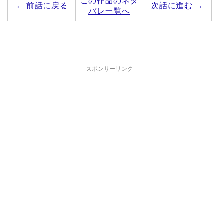
この作品のネタ
← 前話に戻る
次話に進む →
バレ一覧へ
スポンサーリンク