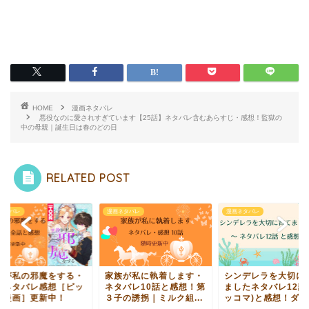
HOME
漫画ネタバレ
悪役なのに愛されすぎています【25話】ネタバレ含むあらすじ・感想！監獄の
中の母親｜誕生日は春のどの日
RELATED POST
ネタバレ
漫画ネタバレ
漫画ネタバレ
役が私の邪魔をする・
家族が私に執着します・
シンデレラを大切に
話ネタバレ感想［ピッ
ネタバレ10話と感想！第
ましたネタバレ12話
マ漫画］更新中！
３子の誘拐｜ミルク組...
ッコマ)と感想！ダニ.