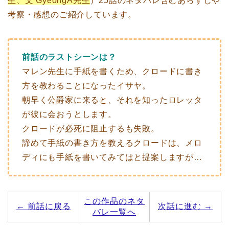
生、文 GyeongA先生
）25話のネタバレ含むあらすじや
考察・感想のご紹介しています。
前話のラストシーンは？
マレン先生に手紙を書くため、クロードに書き
方を教わることになったイサヤ。
朝早く公爵家に来ると、それを知ったロレッタ
が彼に会おうとします。
クロードが必死に阻止するも失敗。
諦めて手紙の書き方を教えるクロードは、メロ
ディにも手紙を書いてみてはと提案しますが…
この作品のネタ
← 前話に戻る
次話に進む →
バレ一覧へ