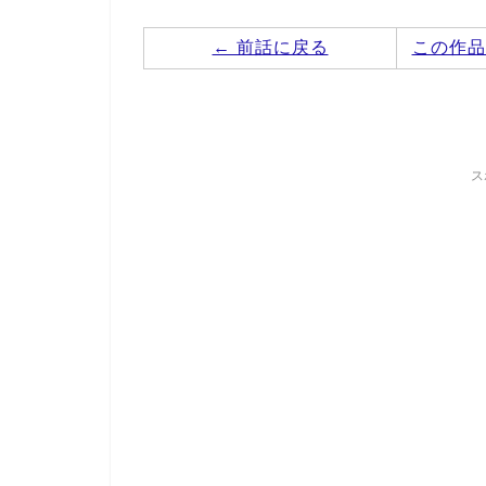
← 前話に戻る
この作品
ス