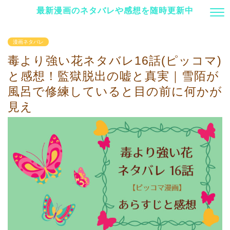
最新漫画のネタバレや感想を随時更新中
漫画ネタバレ
毒より強い花ネタバレ16話(ピッコマ)
と感想！監獄脱出の嘘と真実｜雪陌が
風呂で修練していると目の前に何かが
見え