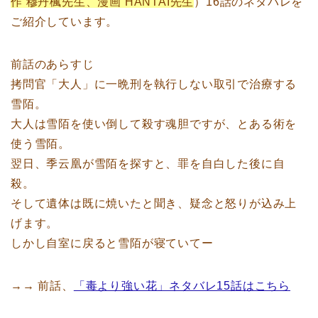
作 穆丹楓先生、漫画 HANTAI先生
）16話のネタバレを
ご紹介しています。
前話のあらすじ
拷問官「大人」に一晩刑を執行しない取引で治療する
雪陌。
大人は雪陌を使い倒して殺す魂胆ですが、とある術を
使う雪陌。
翌日、季云凰が雪陌を探すと、罪を自白した後に自
殺。
そして遺体は既に焼いたと聞き、疑念と怒りが込み上
げます。
しかし自室に戻ると雪陌が寝ていてー
→→ 前話、
「毒より強い花」ネタバレ15話はこちら