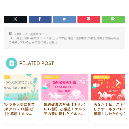
HOME
漫画ネタバレ
毒より強い花ネタバレ16話(ピッコマ)と感想！監獄脱出の嘘と真実｜雪陌が風呂
で修練していると目の前に何かが見え
RELATED POST
ネタバレ
漫画ネタバレ
漫画ネタバレ
ンデレラを大切に育て
婚約破棄の対価【ネタバ
あなた！私、ストラ
したネタバレ31話(ピ
レ17話】と感想！エルシ
します・ネタバレ55
マ)と感想！ミル...
アの前に現れたイルノ...
感想！したたかなアク.