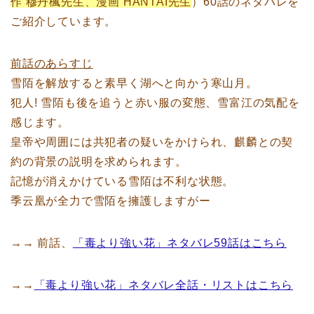
作 穆丹楓先生、漫画 HANTAI先生
）60話のネタバレを
ご紹介しています。
前話のあらすじ
雪陌を解放すると素早く湖へと向かう寒山月。
犯人! 雪陌も後を追うと赤い服の変態、雪富江の気配を
感じます。
皇帝や周囲には共犯者の疑いをかけられ、麒麟との契
約の背景の説明を求められます。
記憶が消えかけている雪陌は不利な状態。
季云凰が全力で雪陌を擁護しますがー
→→ 前話、
「毒より強い花」ネタバレ59話はこちら
→→
「毒より強い花」ネタバレ全話・リストはこちら