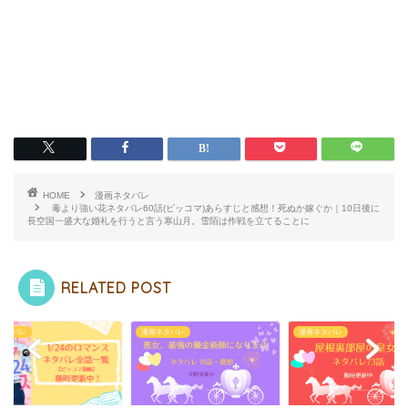
HOME
漫画ネタバレ
毒より強い花ネタバレ60話(ピッコマ)あらすじと感想！死ぬか嫁ぐか｜10日後に
長空国一盛大な婚礼を行うと言う寒山月。雪陌は作戦を立てることに
RELATED POST
ネタバレ
漫画ネタバレ
漫画ネタバレ