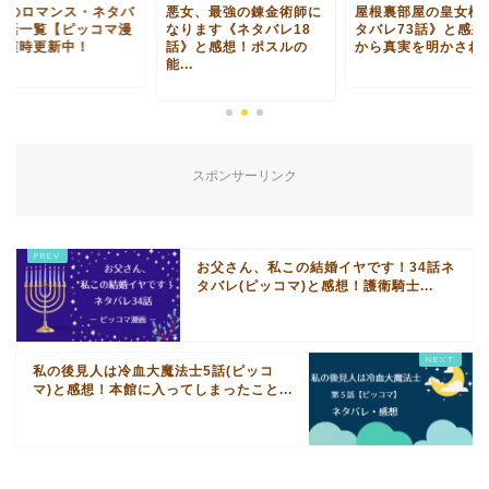
/24のロマンス・ネタバ
悪女、最強の錬金術師に
屋根裏部屋の皇女様
全話一覧【ピッコマ漫
なります《ネタバレ18
タバレ73話》と感想
】随時更新中！
話》と感想！ポスルの
から真実を明かされた.
能...
スポンサーリンク
お父さん、私この結婚イヤです！34話ネ
タバレ(ピッコマ)と感想！護衛騎士...
私の後見人は冷血大魔法士5話(ピッコ
マ)と感想！本館に入ってしまったこと...