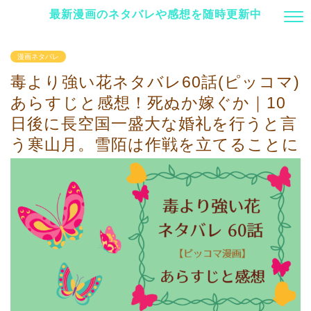
最新漫画のネタバレや感想を随時更新中
漫画ネタバレ
毒より強い花ネタバレ60話(ピッコマ)
あらすじと感想！死ぬか嫁ぐか｜10
日後に長空国一盛大な婚礼を行うと言
う寒山月。雪陌は作戦を立てることに