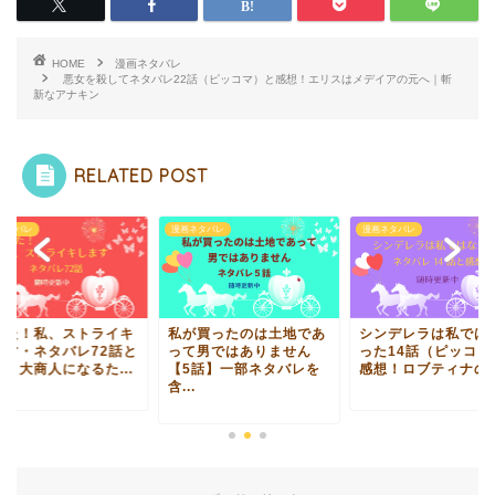
HOME
漫画ネタバレ
悪女を殺してネタバレ22話（ピッコマ）と感想！エリスはメデイアの元へ｜斬
新なアナキン
RELATED POST
ネタバレ
漫画ネタバレ
漫画ネタバレ
なた！私、ストライキ
私が買ったのは土地であ
シンデレラは私では
ます・ネタバレ72話と
って男ではありません
った14話（ピッコマ
想！大商人になるた...
【5話】一部ネタバレを
感想！ロブティナの本.
含...