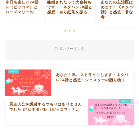
楽しい24話
離婚されたって大金持ち
あなたの主治医はもう辞
ッコマ）と
です！・ネタバレ28話と
めます！《ネタバレ7
リーの...
感想！自ら紅茶を振る...
話》と感想！君ならどう
考...
スポンサーリンク
あなた！私、ストライキします・ネタバ
レ14話と感想！ジェスターの贈り物｜...
男主人公を誘惑するつもりはありません
でした 27話ネタバレ（ピッコマ）と...