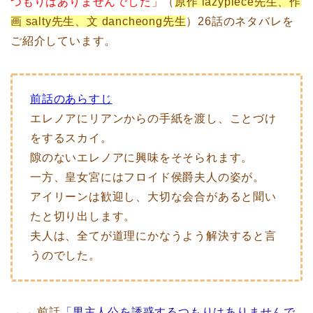
つもりはありませんでした
」（
原作 lazypiece先生、作
画 salty先生、文 dancheong先生
）26話のネタバレを
ご紹介しています。
前話のあらすじ
エレノアにリアンからの手紙を渡し、ことづけ
をするスカイ。
隙のないエレノアに興味をそそられます。
一方、皇女宮にはフロイド侯爵夫人の姿が。
アイリーンは歓迎し、大切な会合があると聞い
たと切り出します。
夫人は、全てが道理にかなうよう解決すると言
うのでした。
→→ 前話
「男主人公を誘惑するつもりはありませんで