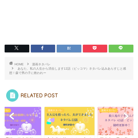
HOME
漫画ネタバレ
あなた、私の人生から消去します12話（ピッコマ）ネタバレ込みあらすじと感
想！森で男の子に救われー
RELATED POST
ネタバレ
漫画ネタバレ
漫画ネタバレ