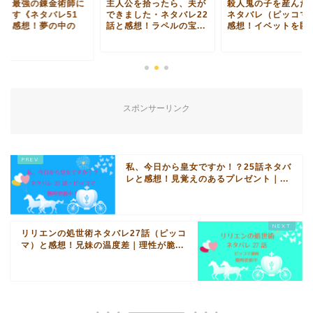
女、最強の錬金術師に
主人公を拾ったら、夫が
殺人鬼の子を産んだ4
ります《ネタバレ51
できました・ネタバレ22
ネタバレ（ピッコマ
》と感想！夢の中の
話と感想！ラペルの宝...
感想！イベットを匿う.
.
スポンサーリンク
私、今日から皇女ですか！？25話ネタバ
レと感想！見覚えのあるプレゼント｜...
リリエンの処世術ネタバレ27話（ピッコ
マ）と感想！兄妹の温度差｜理性が脆...