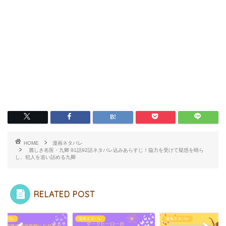
HOME
漫画ネタバレ
麗しき名医・九卿 91話92話ネタバレ込みあらすじ！協力を受けて疑惑を晴ら
し、犯人を追い詰める九卿
RELATED POST
ネタバレ
漫画ネタバレ
漫画ネタバレ