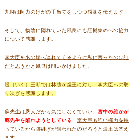
九卿は阿力のけがの手当てをしつつ感謝を伝えます。
そして、物陰に隠れていた風良にも証拠集めへの協力
について感謝します。
李大臣をあの場へ連れてくるように私に言ったのは誰
だと思うか
と風良は問いかけました。
煜（いく）王邸では林越が煜王に対し、李大臣への取
り次ぎを感謝します。
蘇先生は恩人だから気にしなくていい、
宮中の誰かが
蘇先生を陥れようとしている
、
李大臣も強い権力を持
っているから跡継ぎが狙われたのだろう
と煜王は答え
ます。