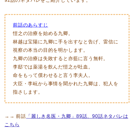
92話のネタバレをご紹介しています。
前話のあらすじ
愷之の治療を始める九卿。
林越は宝陽に九卿に手を出すなと告げ、雷信に
視察の本当の目的を明かします。
九卿の治療は失敗すると亦藍に言う無軒。
李邸では薬湯を飲んだ愷之が吐血。
命をもって償わせると言う李夫人。
大臣・李岏から事情を聞かれた九卿は、犯人を
指さします。
→→ 前話
「麗しき名医・九卿」89話、90話ネタバレは
こちら