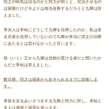
愷之の病気は治るのかと阿力が聞くと、完治させるの
は困難だけど今よりは相当改善するだろうと九卿は答
えました。
李夫人は李岏にどうして九卿を信用したのか、私は皇
太后派を信用していないので九卿が本当に愷之の治療
にあたるとは思わなかったと言います。
煜（いく）王から九卿は信頼の置ける者だと聞いたか
らだと李岏は答えました。
数日後、愷之は寝床から起きられるまでに回復しま
す。
李邸を去るあいさつをする九卿と阿力に対し、李岏と
夫人は感謝と謝罪を述べます。