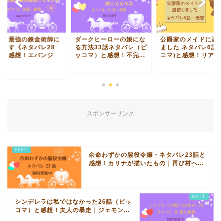
女、最強の錬金術師に
ダークヒーローの娘にな
公爵家のメイドに憑
ります《ネタバレ28
る方法33話ネタバレ（ピ
ました ネタバレ6話
》と感想！エバンジ
ッコマ）と感想！不完...
コマ)と感想！リア...
.
スポンサーリンク
余命わずかの脇役令嬢・ネタバレ23話と
感想！カリナが描いたもの｜再び村へ...
シンデレラは私ではなかった26話（ピッ
コマ）と感想！夫人の暴走｜ジェモン...