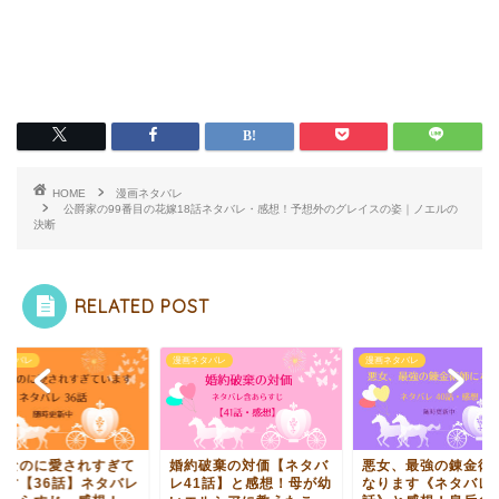
HOME
漫画ネタバレ
公爵家の99番目の花嫁18話ネタバレ・感想！予想外のグレイスの姿｜ノエルの
決断
RELATED POST
ネタバレ
漫画ネタバレ
漫画ネタバレ
役なのに愛されすぎて
婚約破棄の対価【ネタバ
悪女、最強の錬金術
ます【36話】ネタバレ
レ41話】と感想！母が幼
なります《ネタバレ4