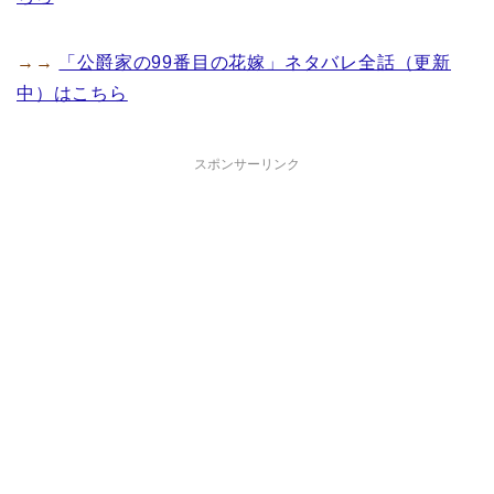
→→
「公爵家の99番目の花嫁」ネタバレ全話（更新
中）はこちら
スポンサーリンク