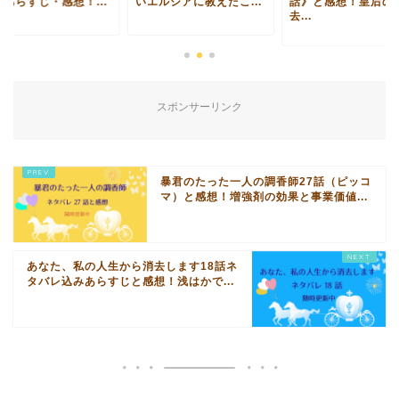
むあらすじ・感想！...
いエルシアに教えたこ...
話》と感想！皇后の
去...
スポンサーリンク
暴君のたった一人の調香師27話（ピッコ
マ）と感想！増強剤の効果と事業価値...
あなた、私の人生から消去します18話ネ
タバレ込みあらすじと感想！浅はかで...