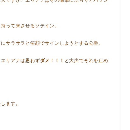
２人ですが、エリアナはその衝撃にふらりとバラン
を持って来させるソテイン。
ずにサラサラと笑顔でサインしようとする公爵。
、エリアナは思わず
ダメ！！！
と大声でそれを止め
表します。