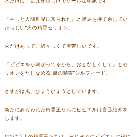
水だけに、目元が涼しげでクールな印象です
『やっと人間世界に来られた』と退屈を持て余してい
たらしい“火の精霊セリオン。
火だけあって、騒々しくて暑苦しいです。
『ビビエルが暑がってるから、おとなしくして』とセ
リオンをたしなめる“風の精霊”シルフィード。
さすがは風、ひょうひょうとしています。
新たにあらわれた精霊王たちにビビエルは自己紹介を
します。
独特な3人の精霊王たちは、それぞれにビビエルの役に