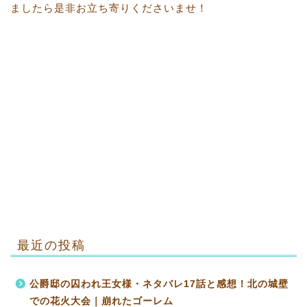
ましたら是非お立ち寄りくださいませ！
最近の投稿
公爵邸の囚われ王女様・ネタバレ17話と感想！北の城壁
での花火大会｜崩れたゴーレム