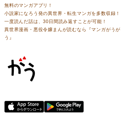
無料のマンガアプリ！
小説家になろう発の異世界・転生マンガを多数収録！
一度読んだ話は、30日間読み返すことが可能！
異世界漫画・悪役令嬢まんが読むなら『マンガがうが
う』