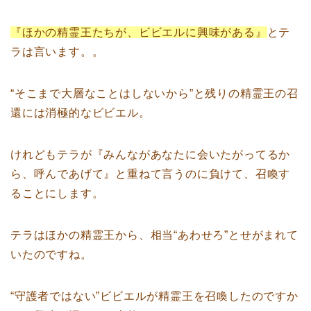
『ほかの精霊王たちが、ビビエルに興味がある』
とテ
ラは言います。。
“そこまで大層なことはしないから”と残りの精霊王の召
還には消極的なビビエル。
けれどもテラが『みんながあなたに会いたがってるか
ら、呼んであげて』と重ねて言うのに負けて、召喚す
ることにします。
テラはほかの精霊王から、相当“あわせろ”とせがまれて
いたのですね。
“守護者ではない”ビビエルが精霊王を召喚したのですか