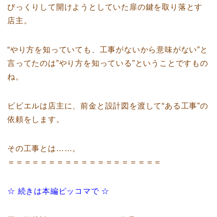
びっくりして開けようとしていた扉の鍵を取り落とす
店主。
“やり方を知っていても、工事がないから意味がない”と
言ってたのは”やり方を知っている”ということですもの
ね。
ビビエルは店主に、前金と設計図を渡して“ある工事”の
依頼をします。
その工事とは……。
＝＝＝＝＝＝＝＝＝＝＝＝＝＝＝＝＝＝＝
☆ 続きは本編ピッコマで ☆