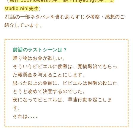
（
原作 300Flowers先生、絵 Pilmyeong先生、文
studio nini先生
）
21話の一部ネタバレを含むあらすじや考察・感想のご
紹介しています。
前話のラストシーンは？
贈り物はお金が欲しい。
そういうビビエルに侯爵は、魔物退治でもらっ
た報奨金を与えることにします。
思った以上の金額に、ビビエルは侯爵の役にた
とうと改めて決意するのでした。
夜になってビビエルは、早速行動を起こしま
す。
それは……