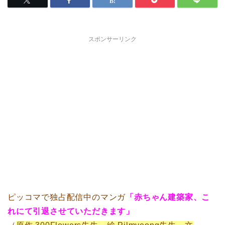
スポンサーリンク
ピッコマで独占配信中のマンガ
「赤ちゃん建築家、こ
れにて引退させていただきます」