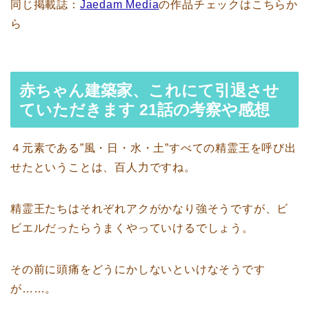
同じ掲載誌：
Jaedam Media
の作品チェックはこちらか
ら
赤ちゃん建築家、これにて引退させ
ていただきます 21話の考察や感想
４元素である”風・日・水・土”すべての精霊王を呼び出
せたということは、百人力ですね。
精霊王たちはそれぞれアクがかなり強そうですが、ビ
ビエルだったらうまくやっていけるでしょう。
その前に頭痛をどうにかしないといけなそうです
が……。