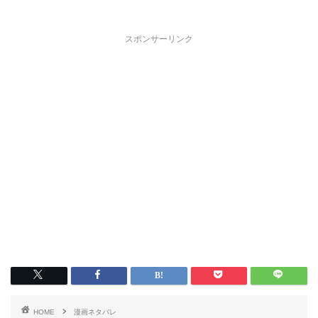
スポンサーリンク
HOME
漫画ネタバレ