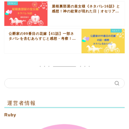
屋根裏部屋の皇女様《ネタバレ16話》と
感想！神の紋章が現れた日｜オセリア...
公爵家の99番目の花嫁【41話】一部ネ
タバレを含むあらすじと感想・考察！...
運営者情報
Ruby