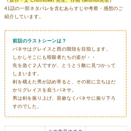
（
原作・文 ChoiNokki 先生、作画 Geumbi先生
）
41話の一部ネタバレを含むあらすじや考察・感想のご
紹介しています。
前話のラストシーンは？
バネサはグレイスと西の階段を目指します。
しかしそこにも暗殺者たちの姿が・・
先を急ぐ２人ですが、とうとう敵に見つかって
しまいます。
剣を構えた男が詰め寄ると、その前に立ちはだ
かりグレイスを庇うバネサ。
男は剣を振り上げ、容赦なくバネサに振り下ろ
すのでした。