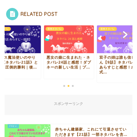
RELATED POST
ネタバレ
漫画ネタバレ
漫画ネタバレ
クラス魔法使いのやり
悪女の娘に生まれた・ネ
双子の姉は誰も信じ
し《ネタバレ21話》と
タバレ24話と感想！ダプ
ん【9話】ネタバレ
想！圧倒的勝利｜後...
ネーの新しい生活｜プ...
あらすじと感想！成
式...
スポンサーリンク
赤ちゃん建築家、これにて引退させてい
ただきます【21話】一部ネタバレを含...