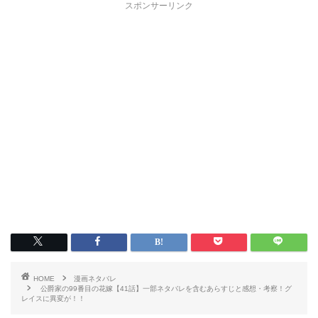
スポンサーリンク
HOME
漫画ネタバレ
公爵家の99番目の花嫁【41話】一部ネタバレを含むあらすじと感想・考察！グ
レイスに異変が！！