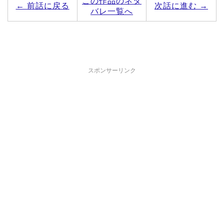
この作品のネタ
← 前話に戻る
次話に進む →
バレ一覧へ
スポンサーリンク