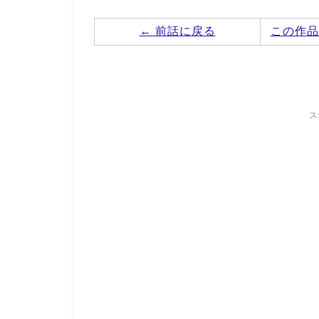
← 前話に戻る
この作品
ス