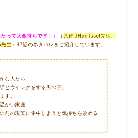
れたって大金持ちです！」
（
原作 JHan Issel先生、
in先生
）47話のネタバレをご紹介しています。
かな人たち。
話とウインクをする男の子。
ます。
温かい家庭
の前の現実に集中しようと気持ちを改める