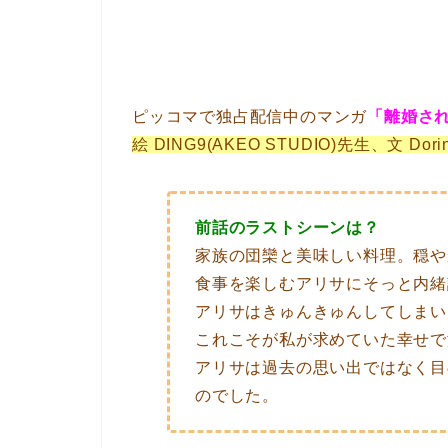
ピッコマで独占配信中のマンガ
「離婚さ
絵 DING9(AKEO STUDIO)先生、文 Dor
前話のラストシーンは？
家族の団欒と美味しい料理。穏や
食事を楽しむアリサにそっと内緒
アリサはきゅんきゅんしてしまい
これこそが私が求めていた幸せで
アリサは過去の思い出ではなく目
のでした。