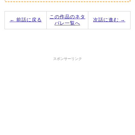
この作品のネタ
← 前話に戻る
次話に進む →
バレ一覧へ
スポンサーリンク