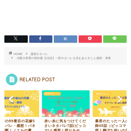
HOME
漫画ネタバレ
冷酷大将軍の契約妻【29話】一部ネタバレを含むあらすじと感想・考察
RELATED POST
ネタバレ
漫画ネタバレ
漫画ネタバレ
爵家の99番目の花嫁5
赤い糸に気をつけてくだ
暴君のたった一人の
ネタバレ・感想！バネ
さいネタバレ7話(ピッコ
師40話（ピッコマ）
の判断｜ノエルの魔...
マ)と感想！狩りをせ...
想！棚ぼた狙いの男性.