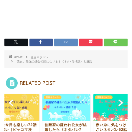
HOME
漫画ネタバレ
悪女、最強の錬金術師になります《ネタバレ8話》と感想
RELATED POST
ネタバレ
漫画ネタバレ
漫画ネタバレ
女は今日も楽しい72話
伯爵家の嫌われ公女が結
赤い糸に気をつけて
タバレ［ピッコマ漫
婚したら《ネタバレ7
さいネタバレ52話（