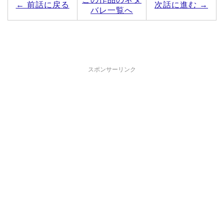
← 前話に戻る
次話に進む →
バレ一覧へ
スポンサーリンク