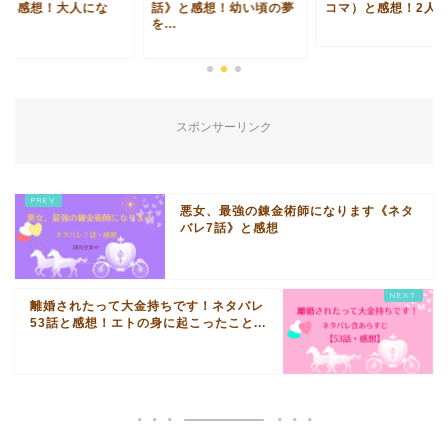
］と感想！大人にな
話》と感想！幼い頃の夢
コマ）と感想！2人を.
.
を...
スポンサーリンク
悪女、最強の錬金術師になります《ネタ
バレ7話》と感想
離婚されたって大金持ちです！ネタバレ
53話と感想！エトの身に起こったこと...