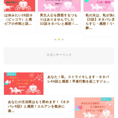
女様は休みたい28話ネ
男主人公を誘惑するつも
私の夫は、私が決め
バレ（ピッコマ）と感
りはありませんでした
【5話】ネタバレ含
！ルビアの作戦と誤...
32話ネタバレと感想！...
らすじ・感想！リー
解...
スポンサーリンク
あなた！私、ストライキします・ネタバ
レ64話と感想！早速行動を起こすジェ...
あなたの主治医はもう辞めます！《ネタ
バレ9話》と感想！エルアンを散歩に
連...