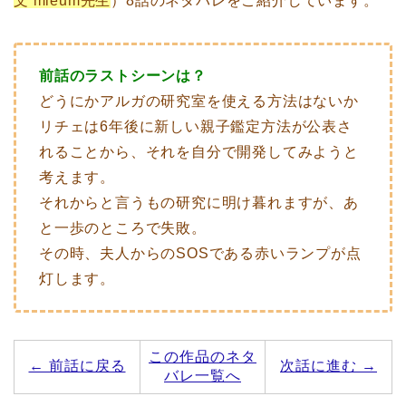
文 mieum先生
）8話のネタバレをご紹介しています。
前話のラストシーンは？
どうにかアルガの研究室を使える方法はないか
リチェは6年後に新しい親子鑑定方法が公表さ
れることから、それを自分で開発してみようと
考えます。
それからと言うもの研究に明け暮れますが、あ
と一歩のところで失敗。
その時、夫人からのSOSである赤いランプが点
灯します。
この作品のネタ
← 前話に戻る
次話に進む →
バレ一覧へ