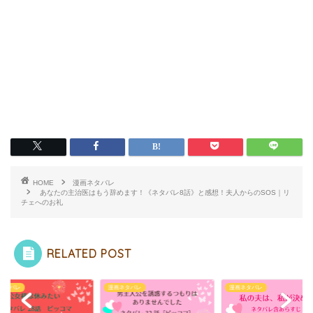
HOME
漫画ネタバレ
あなたの主治医はもう辞めます！《ネタバレ8話》と感想！夫人からのSOS｜リ
チェへのお礼
RELATED POST
ネタバレ
漫画ネタバレ
漫画ネタバレ