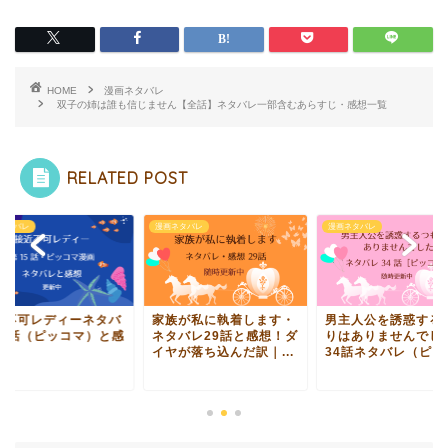
HOME
漫画ネタバレ
双子の姉は誰も信じません【全話】ネタバレ一部含むあらすじ・感想一覧
RELATED POST
ネタバレ
漫画ネタバレ
漫画ネタバレ
近不可レディーネタバ
家族が私に執着します・
男主人公を誘惑する
15話（ピッコマ）と感
ネタバレ29話と感想！ダ
りはありませんでし
！
イヤが落ち込んだ訳｜...
34話ネタバレ（ピッコ