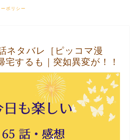
シーポリシー
5話ネタバレ［ピッコマ漫
帰宅するも｜突如異変が！！